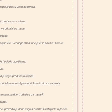
 popio je bistru vodu sa izvora.
ti pretvorio se u lane.
e ne odvajaj od mene.
od tebe.
enoj kućici. Jednoga dana lane je čulo povike i korake
 i pojurio uloviti lane.
iti.
d je stiglo pred vrata kućice.
ovori. Moram to odgonetnuti. I kralj zakuca na vrata
i sa mnom na dvor i udati se za mene?
 nama.
ane, provodio je dane u igri s ostalim životinjama u palači.