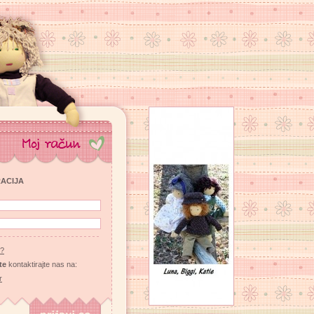
RACIJA
u?
te
kontaktirajte nas na:
r