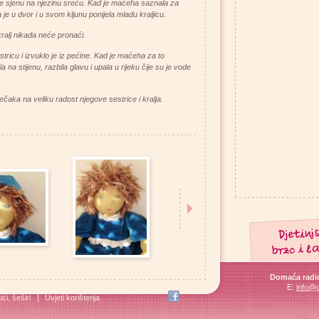
a je sjenu na njezinu sreću. Kad je maćeha saznala za
 je u dvor i u svom kljunu ponijela mladu kraljicu.
 kralj nikada neće pronaći.
tricu i izvuklo je iz pećine. Kad je maćeha za to
la na stijenu, razbila glavu i upala u rijeku čije su je vode
ečaka na veliku radost njegove sestrice i kralja.
Domaća radin
E:
info@
ći, šeširi
Uvjeti korištenja