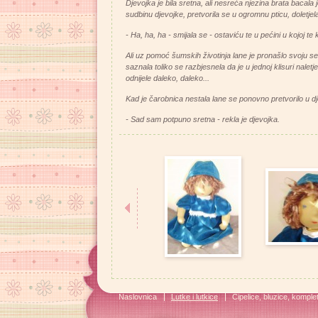
Djevojka je bila sretna, ali nesreća njezina brata bacal
sudbinu djevojke, pretvorila se u ogromnu pticu, doletjela
- Ha, ha, ha - smijala se - ostaviću te u pećini u kojoj te
Ali uz pomoć šumskih životinja lane je pronašlo svoju ses
saznala toliko se razbjesnela da je u jednoj klisuri naletje
odnijele daleko, daleko...
Kad je čarobnica nestala lane se ponovno pretvorilo u dj
- Sad sam potpuno sretna - rekla je djevojka.
Naslovnica
Lutke i lutkice
Cipelice, bluzice, kompleti