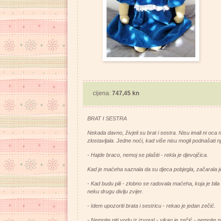
cijena:
747,45 kn
BRAT I SESTRA
Nekada davno, živjeli su brat i sestra. Nisu imali ni oca 
zlostavljala. Jedne noći, kad više nisu mogli podnašati nje
- Hajde braco, nemoj se plašiti - rekla je djevojčica.
Kad je maćeha saznala da su djeca pobjegla, začarala je
- Kad budu pili - zlobno se radovala maćeha, koja je bila 
neku drugu divlju zvijer.
- Idem upozoriti brata i sestricu - rekao je jedan zečić.
- Nemojte piti vodu iz izvora! - vikao je zečić - nemojte pi