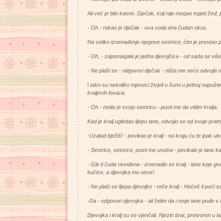
Ali već je bilo kasno. Dječak, koji nije mogao trpjeti žeđ,
- Oh - rekao je dječak - ova voda ima čudan okus.
Na veliko iznenađenje njegove sestrice, čim je prestao pi
- Oh, - zapomagala je jadna djevojčica - od sada se viš
- Ne plaši se - odgovori dječak - ništa me neće odvojiti 
I
tako su nekoliko mjeseci živjeli u šumi u jednoj napušt
kraljevih lovaca.
- Oh - molio je svoju sestricu - pusti me da vidim kralja.
Kad je kralj ugledao lijepo lane, odvojio se od svoje pratnje
-Uzalud bježiš! - povikao je kralj - na kraju ću te ipak ulov
- Sestrice, sestrice, pusti me unutra - povikalo je lane ka
- Gle ti čuda neviđena - iznenadio se kralj - lane koje g
kućice, a djevojka mu otvori.
- Ne plaši se lijepa djevojko - reče kralj - Hoćeš li poć
-Da - odgovori djevojka - ali želim da i moje lane pođe s
Djevojka i kralj su se vjenčali. Njezin brat, pretvoren u l