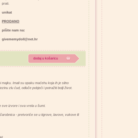
prati.
unikat
PRODANO
pišite nam na:
givememydoll@net.hr
dodaj u košaricu
ni majku. Imali su opaku maćehu koja ih je silno
zinu zlu ćud, odluče pobjeći i potražiti bolji život.
 sve izvore i sva vrela u šumi.
čarobnica - pretvoriće se u tigrove, lavove, vukove ili
ti!