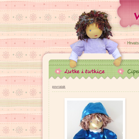
Hrvats
povratak