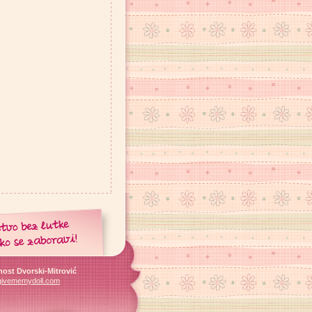
ost Dvorski-Mitrović
givememydoll.com