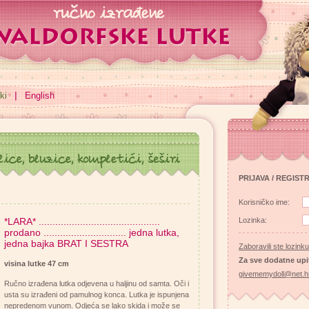
ki
English
PRIJAVA / REGIST
Korisničko ime:
*LARA* ............................................
Lozinka:
prodano .............................. jedna lutka,
jedna bajka BRAT I SESTRA
Zaboravili ste lozink
Za sve dodatne upi
visina lutke 47 cm
givememydoll@net.h
Ručno izrađena lutka odjevena u haljinu od samta. Oči i
usta su izrađeni od pamulnog konca. Lutka je ispunjena
nepredenom vunom. Odjeća se lako skida i može se