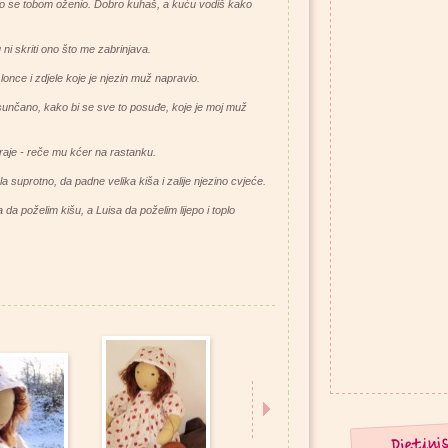
to se tobom oženio. Dobro kuhaš, a kuću vodiš kako
 ni skriti ono što me zabrinjava.
nce i zdjele koje je njezin muž napravio.
 sunčano, kako bi se sve to posuđe, koje je moj muž
 traje - reče mu kćer na rastanku.
la suprotno, da padne velika kiša i zalije njezino cvjeće.
 da poželim kišu, a Luisa da poželim lijepo i toplo