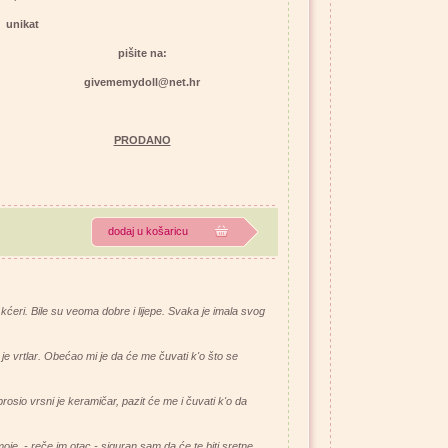
unikat
pišite na:
givememydoll@net.hr
PRODANO
dodaj u košaricu
ćeri. Bile su veoma dobre i lijepe. Svaka je imala svog
je vrtlar. Obećao mi je da će me čuvati k'o što se
rosio vrsni je keramičar, pazit će me i čuvati k'o da
je, - reče im otac - siguran sam da će te biti sretne.