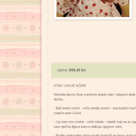
cijena:
898,45 kn
OTAC I DVIJE KĆERI
Nekada davno živio u jednom gradu otac i njegove dvije k
dečka.
- Baš imam sreće - reče starija sestra - moj budući muž 
cvijeće pazi i čuva.
- I ja sam veo sretna - reče mlađa - mladić koji me je zap
sam nježna figura kakvu oblikuju njegove ruke.
- Budite zadovoljne zbog svojih budućih muževa, kćeri mo