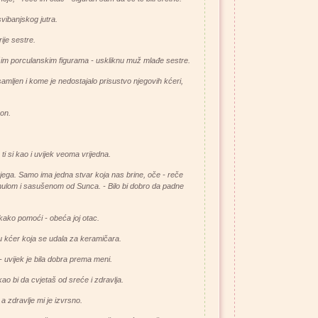
vibanjskog jutra.
ije sestre.
pšim porculanskim figurama - uskliknu muž mlađe sestre.
samljen i kome je nedostajalo prisustvo njegovih kćeri,
 on.
ti si kao i uvijek veoma vrijedna.
njega. Samo ima jedna stvar koja nas brine, oče - reče
nulom i sasušenom od Sunca. - Bilo bi dobro da padne
ekako pomoći - obeća joj o
tac.
đu kćer koja se udala za keramičara.
- uvijek je bila dobra prema meni.
kao bi da cvjetaš od sreće i zdravlja.
a zdravlje mi je izvrsno.