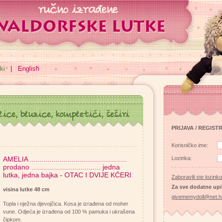
ki
English
PRIJAVA / REGIST
Korisničko ime:
AMELIA .................................................
Lozinka:
prodano ................................... jedna
lutka, jedna bajka - OTAC I DVIJE KĆERI
Zaboravili ste lozink
Za sve dodatne upi
visina lutke 48 cm
givememydoll@net.h
Topla i nježna djevojčica. Kosa je izrađena od moher
vune. Odjeća je izrađena od 100 % pamuka i ukrašena
čipkom.