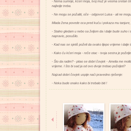
- Nema sumnje, kćeri moja, tvoj muž je veoma sretan š
najbolje treba.
- Ne mogu se požaliti, oče - odgovori Luisa - ali ne mogu
Mlada žena povede oca pred kuću i pokaza mu tanjure, lo
- Stalno gledam u nebo sa željom da i dalje bude suho i
napravio, posušilo.
- Kad nas se sjetiš poželi da ovako lijepo vrijeme i dalje
- Kako ću kćeri moja - reče otac - tvoja sestra je poželje
- Što da radim? - pitao se dobri čovjek - Amelia me molila
vrijeme. I što bi sad ja od ovo dvoje trebao poželjeti?
Najzad dobri čovjek uspije naći pravedno rješenje:
- Neka bude onako kako bi trebalo biti !