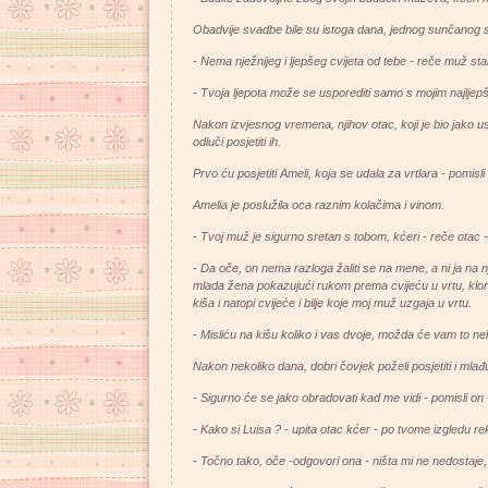
Obadvije svadbe bile su istoga dana, jednog sunčanog s
- Nema nježnijeg i ljepšeg cvijeta od tebe - reče muž star
- Tvoja ljepota može se usporediti samo s mojim najlje
Nakon izvjesnog vremena, njihov otac, koji je bio jako u
odluči posjetiti ih.
Prvo ću posjetiti Ameli, koja se udala za vrtlara - pomisli
Amelia je poslužila oca raznim kolačima i vinom.
- Tvoj muž je sigurno sretan s tobom, kćeri - reče otac - 
- Da oče, on nema razloga žaliti se na mene, a ni ja na 
mlada žena pokazujući rukom prema cvijeću u vrtu, klo
kiša i natopi cvijeće i bilje koje moj muž uzgaja u vrtu.
- Misliću na kišu koliko i vas dvoje, možda će vam to n
Nakon nekoliko dana, dobri čovjek poželi posjetiti i mla
- Sigurno će se jako obradovati kad me vidi - pomisli on 
- Kako si Luisa ? - upita otac kćer - po tvome izgledu re
- Točno tako, oče -odgovori ona - ništa mi ne nedostaje, 