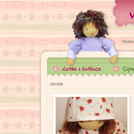
Hrvats
povratak