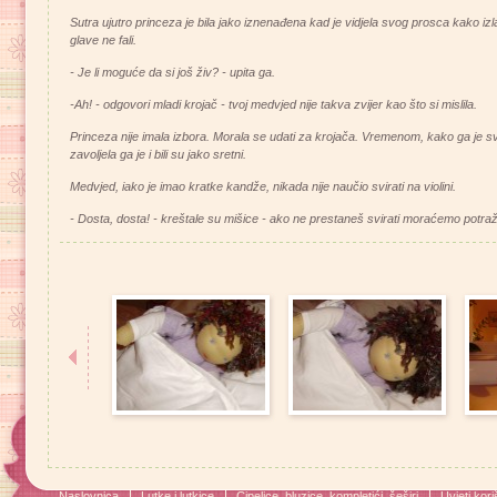
Sutra ujutro princeza je bila jako iznenađena kad je vidjela svog prosca kako izla
glave ne fali.
- Je li moguće da si još živ? - upita ga.
-Ah! - odgovori mladi krojač - tvoj medvjed nije takva zvijer kao što si mislila.
Princeza nije imala izbora. Morala se udati za krojača. Vremenom, kako ga je sve
zavoljela ga je i bili su jako sretni.
Medvjed, iako je imao kratke kandže, nikada nije naučio svirati na violini.
- Dosta, dosta! - kreštale su mišice - ako ne prestaneš svirati moraćemo potraž
Naslovnica
Lutke i lutkice
Cipelice, bluzice, kompletići, šeširi
Uvjeti kori