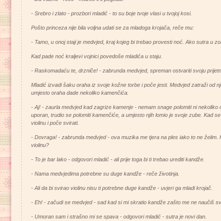
- Srebro i zlato - prozbori mladić - to su boje tvoje vlasi u tvojoj kosi.
Pošto princeza nije bila voljna udati se za mladoga krojača, reče mu:
- Tamo, u onoj staji je medvjed, kraj kojeg bi trebao provesti noć. Ako sutra u 
Kad pade noć kraljevi vojnici povedoše mladića u staju.
- Raskomadaću te, drzniče! - zabrunda medvjed, spreman ostvariti svoju prijetn
Mladić izvadi šaku oraha iz svoje kožne torbe i poče jesti. Medvjed zatraži od 
umjesto oraha dade nekoliko kamenčića.
- Aj! - zaurla medvjed kad zagrize kamenje - nemam snage polomiti ni nekoliko 
uporan, trudio se polomiti kamenčiće, a umjesto njih lomio je svoje zube. Kad 
violinu i poče svirati.
- Dovraga! - zabrunda medvjed - ova muzika me tjera na ples iako to ne želim. Ho
violinu?
- To je bar lako - odgovori mladić - ali prije toga bi ti trebao urediti kandže.
- Nama medvjedima potrebne su duge kandže - reče životinja.
- Ali da bi svirao violinu nisu ti potrebne duge kandže - uvjeri ga mladi krojač.
- Eh! - začudi se medvjed - sad kad si mi skratio kandže zašto me ne naučiš svira
- Umoran sam i strašno mi se spava - odgovori mladić - sutra je novi dan.