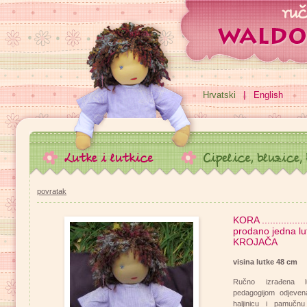
Hrvatski
English
povratak
KORA ...................
prodano jedna lu
KROJAČA
visina lutke 48 cm
Ručno izrađena lu
pedagogijom odjeven
haljinicu i pamučnu