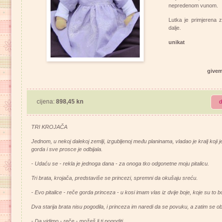
nepredenom vunom.
Lutka je primjerena 
dalje.
unikat
give
cijena:
898,45 kn
d
TRI KROJAČA
Jednom, u nekoj dalekoj zemlji, izgubljenoj među planinama, vladao je kralj koji je
gorda i sve prosce je odbijala.
- Udaću se - rekla je jednoga dana - za onoga tko odgonetne moju pitalicu.
Tri brata, krojača, predstaviše se princezi, spremni da okušaju sreću.
- Evo pitalice - reče gorda princeza - u kosi imam vlas iz dvije boje, koje su to b
Dva starija brata nisu pogodila, i princeza im naredi da se povuku, a zatim se o
- Da vidimo - reče - možeš li ti pogoditi.