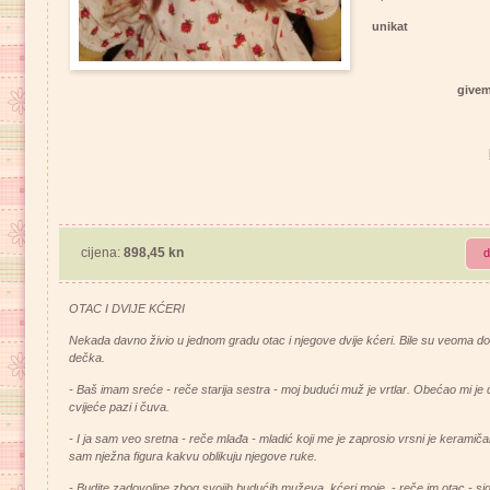
unikat
give
cijena:
898,45 kn
d
OTAC I DVIJE KĆERI
Nekada davno živio u jednom gradu otac i njegove dvije kćeri. Bile su veoma dob
dečka.
- Baš imam sreće - reče starija sestra - moj budući muž je vrtlar. Obećao mi je 
cvijeće pazi i čuva.
- I ja sam veo sretna - reče mlađa - mladić koji me je zaprosio vrsni je keramičar
sam nježna figura kakvu oblikuju njegove ruke.
- Budite zadovoljne zbog svojih budućih muževa, kćeri moje, - reče im otac - sig