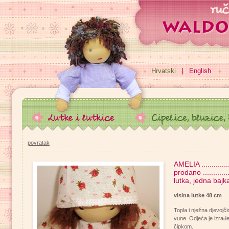
Hrvatski
English
povratak
AMELIA .................
prodano ..............
lutka, jedna baj
visina lutke 48 cm
Topla i nježna djevojč
vune. Odjeća je izra
čipkom.