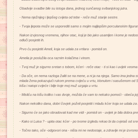
Obadvije svadbe bile su istoga dana, jednog sunčanog svibanjskog jutra.
- Nema nježnijeg i ljepšeg cvijeta od tebe - reče muž starije sestre.
- Tvoja ljepota može se usporediti samo s mojim najljepšim porculanskim figur
Nakon izvjesnog vremena, njihov otac, koji je bio jako usamljen i kome je nedost
odluči posjetiti ih.
Prvo ću posjetiti Ameli, koja se udala za vrtlara - pomisli on.
Amelia je poslužila oca raznim kolačima i vinom.
- Tvoj muž je sigurno sretan s tobom, kćeri - reče otac - ti si kao i uvijek veoma
- Da oče, on nema razloga žaliti se na mene, a ni ja na njega. Samo ima jedna st
mlada žena pokazujući rukom prema cvijeću u vrtu, klonulom i sasušenom od Su
kiša i natopi cvijeće i bilje koje moj muž uzgaja u vrtu.
- Misliću na kišu koliko i vas dvoje, možda će vam to nekako pomoći - obeća joj
Nakon nekoliko dana, dobri čovjek poželi posjetiti i mlađu kćer koja se udala za
- Sigurno će se jako obradovati kad me vidi - pomisli on - uvijek je bila dobra p
- Kako si Luisa ? - upita otac kćer - po tvome izgledu rekao bi da cvjetaš od sreć
- Točno tako, oče -odgovori ona - ništa mi ne nedostaje, a zdravlje mi je izvrsno