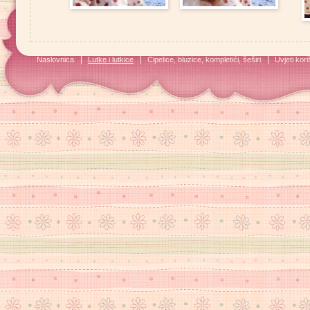
Naslovnica
Lutke i lutkice
Cipelice, bluzice, kompletići, šeširi
Uvjeti kori