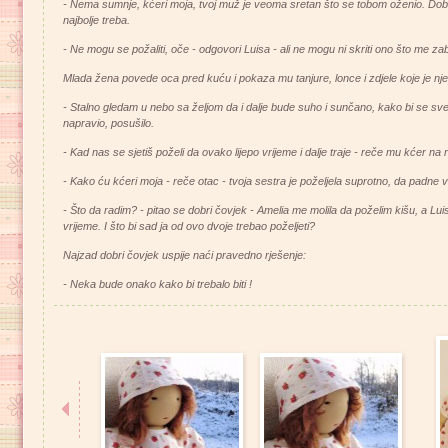
- Nema sumnje, kćeri moja, tvoj muž je veoma sretan što se tobom oženio. Do
najbolje treba.
- Ne mogu se požaliti, oče - odgovori Luisa - ali ne mogu ni skriti ono što me zab
Mlada žena povede oca pred kuću i pokaza mu tanjure, lonce i zdjele koje je nj
- Stalno gledam u nebo sa željom da i dalje bude suho i sunčano, kako bi se sv
napravio, posušilo.
- Kad nas se sjetiš poželi da ovako lijepo vrijeme i dalje traje - reče mu kćer na
- Kako ću kćeri moja - reče otac - tvoja sestra je poželjela suprotno, da padne vel
- Što da radim? - pitao se dobri čovjek - Amelia me molila da poželim kišu, a Luis
vrijeme. I što bi sad ja od ovo dvoje trebao poželjeti?
Najzad dobri čovjek uspije naći pravedno rješenje:
- Neka bude onako kako bi trebalo biti !